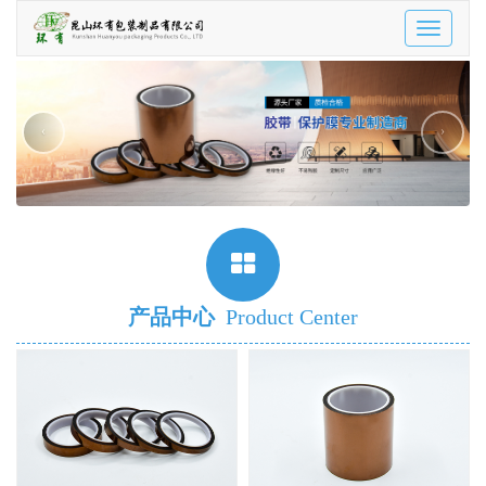
Toggle
navigatio
‹
›
产品中心
Product Center