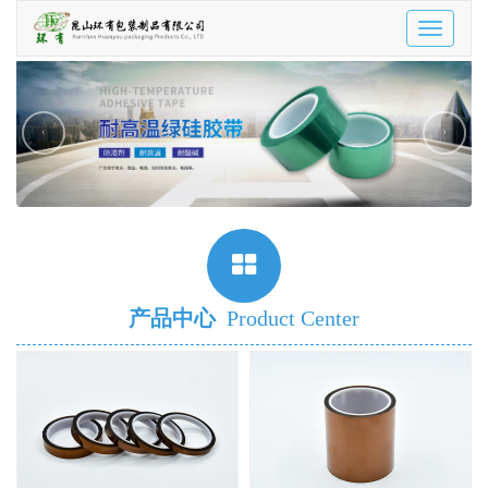
Toggle
navigatio
‹
›
产品中心
Product Center