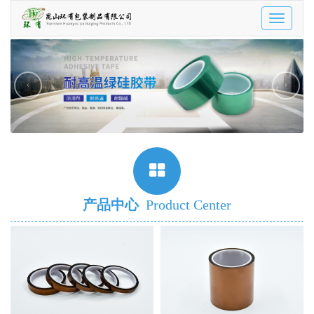
Toggle
navigatio
‹
›
产品中心
Product Center