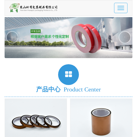
Toggle
navigatio
‹
›
产品中心
Product Center