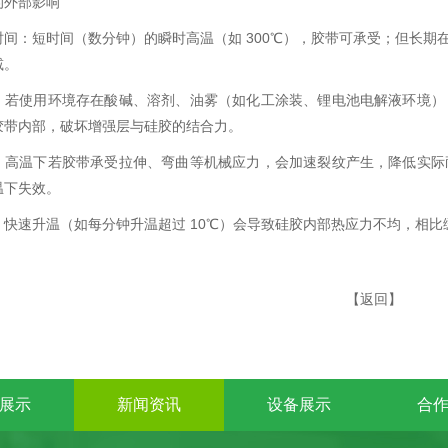
的外部影响
间：短时间（数分钟）的瞬时高温（如 300℃），胶带可承受；但长期在
减。
：若使用环境存在酸碱、溶剂、油雾（如化工涂装、锂电池电解液环境）
胶带内部，破坏增强层与硅胶的结合力。
：高温下若胶带承受拉伸、弯曲等机械应力，会加速裂纹产生，降低实际
温下失效。
：快速升温（如每分钟升温超过 10℃）会导致硅胶内部热应力不均，相
【
返回
】
展示
新闻资讯
设备展示
合