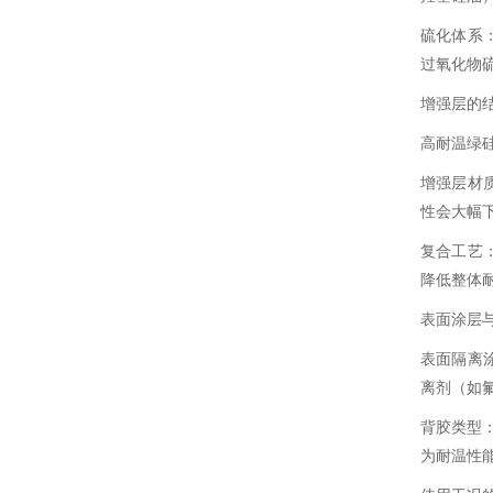
硫化体系
过氧化物
增强层的
高耐温绿
增强层材
性会大幅下
复合工艺
降低整体
表面涂层
表面隔离
离剂（如氟
背胶类型：
为耐温性