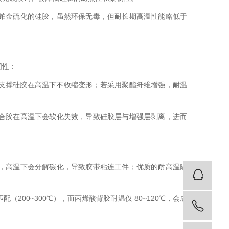
铂金硫化的硅胶，虽然环保无毒，但耐长期高温性能略低于
同性：
能支撑硅胶在高温下不收缩变形；若采用聚酯纤维增强，耐温
合胶在高温下会软化失效，导致硅胶层与增强层剥离，进而
，高温下会分解碳化，导致胶带粘连工件；优质的耐高温隔
客
00~300℃），而丙烯酸背胶耐温仅 80~120℃，会成
18