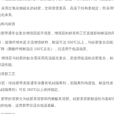
：采用过氧化物硫化的硅胶，交联密度更高，高温下结构更稳定；而采用
硫化体系。
结构与材质
硅胶带通常会复合增强层提升强度，增强层的材质和工艺直接影响耐温协
质：玻璃纤维布是主流增强材料，耐温可达 550℃以上，与硅胶复合后
降（聚酯纤维耐温仅 150℃左右），仅适用于低温场景。
：增强层与硅胶的贴合需采用高温硫化复合，若使用低温粘合胶复合，粘
耐温性能。
与背胶工艺
涂层：绿硅胶带表面通常涂覆有机硅隔离剂，若隔离剂纯度低、耐温性差
硅隔离剂）可在 260℃以上保持稳定。
胶带的背胶分为硅胶系背胶和丙烯酸系背胶。硅胶系背胶耐温性与基材匹配（2
能的短板，这类胶带仅适合低温遮蔽。