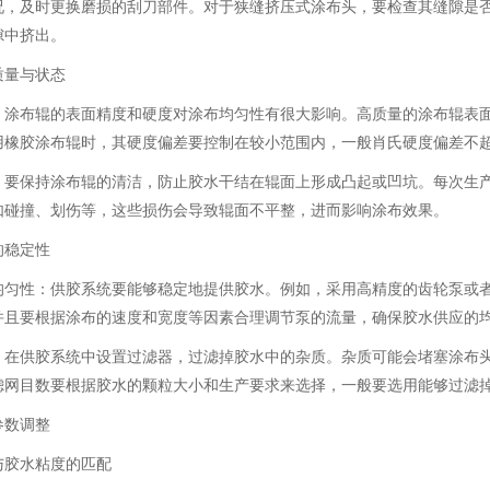
况，及时更换磨损的刮刀部件。对于狭缝挤压式涂布头，要检查其缝隙是
隙中挤出。
质量与状态
：涂布辊的表面精度和硬度对涂布均匀性有很大影响。高质量的涂布辊表
用橡胶涂布辊时，其硬度偏差要控制在较小范围内，一般肖氏硬度偏差不超过
：要保持涂布辊的清洁，防止胶水干结在辊面上形成凸起或凹坑。每次生
如碰撞、划伤等，这些损伤会导致辊面不平整，进而影响涂布效果。
的稳定性
均匀性：供胶系统要能够稳定地提供胶水。例如，采用高精度的齿轮泵或
并且要根据涂布的速度和宽度等因素合理调节泵的流量，确保胶水供应的
：在供胶系统中设置过滤器，过滤掉胶水中的杂质。杂质可能会堵塞涂布
滤网目数要根据胶水的颗粒大小和生产要求来选择，一般要选用能够过滤掉粒
参数调整
与胶水粘度的匹配