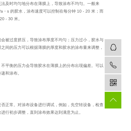
无法及时均匀地分布在薄膜上，导致涂布不均匀。一般来
・s 的胶水，涂布速度可以控制在每分钟 10 - 20 米；而
 - 30 米。
能会被过度挤压，导致涂布厚度不均匀；压力过小，胶水与
客
膜之间的压力可以根据薄膜的厚度和胶水的涂布量来调整，
18
。不平衡的压力会导致胶水在薄膜上的分布出现偏差。可以
传递和涂布。
是否正常。对涂布设备进行调试，例如，先空转设备，检查
数进行初步调整，直到涂布效果达到满意为止。