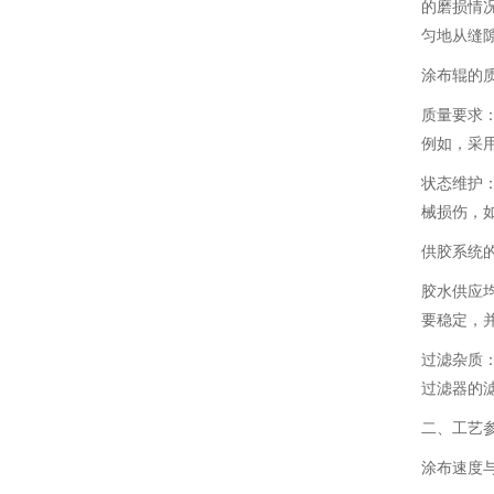
的磨损情
匀地从缝
涂布辊的
质量要求
例如，采
状态维护
械损伤，
供胶系统
胶水供应
要稳定，
过滤杂质
过滤器的
二、工艺
涂布速度