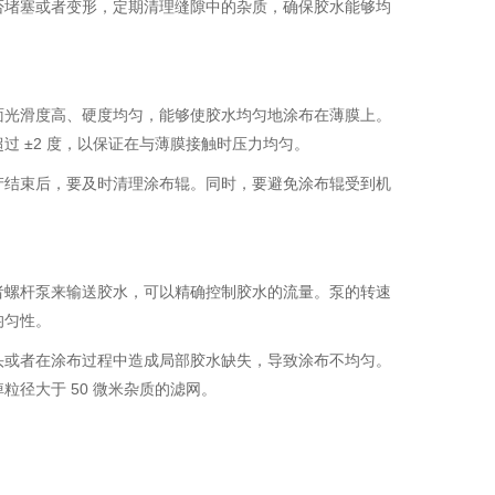
否堵塞或者变形，定期清理缝隙中的杂质，确保胶水能够均
面光滑度高、硬度均匀，能够使胶水均匀地涂布在薄膜上。
 ±2 度，以保证在与薄膜接触时压力均匀。
产结束后，要及时清理涂布辊。同时，要避免涂布辊受到机
者螺杆泵来输送胶水，可以精确控制胶水的流量。泵的转速
均匀性。
头或者在涂布过程中造成局部胶水缺失，导致涂布不均匀。
径大于 50 微米杂质的滤网。