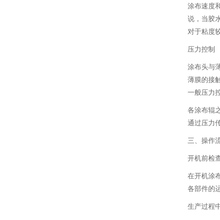
涂布速度
说，当胶水
对于粘度较低
压力控制
涂布头与
薄膜的接
一般压力控制
各涂布辊
通过压力
三、操作
开机前检
在开机涂
各部件的
生产过程