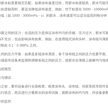
和胶水粘度要相互匹配。如果涂布速度过快，而胶水粘度较高，胶水可能
粘度较高时，要适当降低涂布速度。例如，对于粘度在 5000 - 10000mPa
（如 1000 - 3000mPa・s）的胶水，涂布速度可以适当提高到每分钟 20
薄膜之间的压力：合适的压力是保证涂布均匀的关键。压力过大，胶水可
触不充分，也会影响涂布效果。例如，在使用辊式涂布头时，涂布辊与薄
在 0.1 - 0.3MPa 之间。
之间的压力平衡：如果是多辊涂布系统，各个涂布辊之间的压力也要平衡
传感器等设备来监测和调整各辊之间的压力，使胶水在薄膜上能够均匀地
流程规范
查与调试
布之前，要对设备进行全面检查。检查涂布头、涂布辊、供胶系统等部件
运行状态，然后进行少量胶水的涂布试验，观察涂布的均匀性，对设备参
中的监控