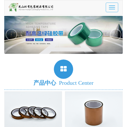
Toggle
navigatio
‹
›
产品中心
Product Center