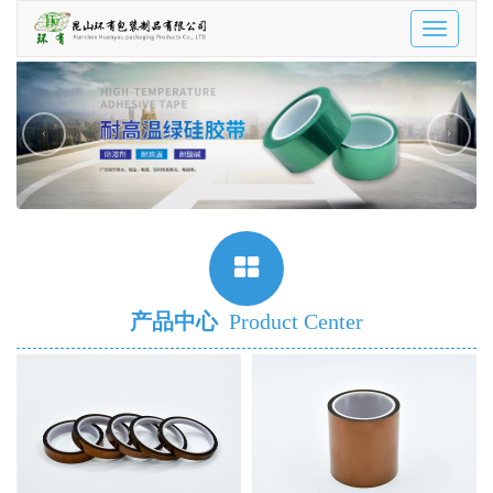
Toggle
navigatio
‹
›
产品中心
Product Center